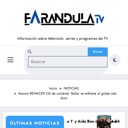
Saltar
al
contenido
Información sobre televisión, series y programas de TV
Inicio
NOTICIAS
Avance RENACER (14 de octubre): Bahar se enfrenta al golpe más
duro
o vuelve a ‘La Hora de La 1’ y Aida Bao da el salto a ‘Mañaneros 360’
Adiós a ‘Cine de barrio
ÚLTIMAS NOTICIAS