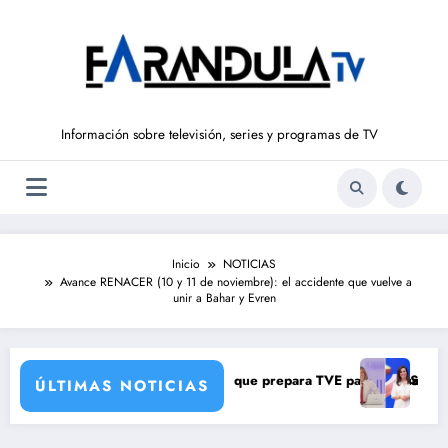
Saltar
al
contenido
Información sobre televisión, series y programas de TV
Inicio
NOTICIAS
Avance RENACER (10 y 11 de noviembre): el accidente que vuelve a
unir a Bahar y Evren
con una verdad brutal
ambios de corresponsales que prepara TVE para su nueva temporada
Silvia Intxaurrond
ÚLTIMAS NOTICIAS