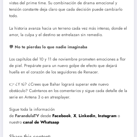
vistas del prime time. Su combinación de drama emocional y
tensión constante deja claro que cada decisión puede cambiarlo
todo.
La historia avanza hacia un terreno cada vez más intenso, donde el
amor, la culpa y el destino se entrelazan sin remedio.
💬 No te pierdas lo que nadie imaginaba
Los capítulos del 10 y 11 de noviembre prometen emociones a flor
de piel. Prepárate para un nuevo golpe de efecto que dejará
huella en el corazón de los seguidores de Renacer.
👉 ¿Y tú? ¿Crees que Bahar logrará superar este nuevo
obstáculo? Cuéntanos en los comentarios y sigue cada detalle de la
serie en Antena 3 o en atresplayer.
Sigue toda la información
de
FarandulaTV
desde
Facebook
,
X
,
Linkedin
,
Instagram
o
nuestro
canal de Whatsaap
Share this content: