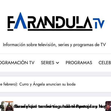
Información sobre televisión, series y programas de TV
OGRAMACIÓN TV
SERIES
PROGRAMAS
CELEB
 febrero): Curro y Ángela anuncian su boda
bel Pantoja en la gran antagonista
temporada y Netflix cambia el futuro de la serie
Pepón y Edu caen en la doble 