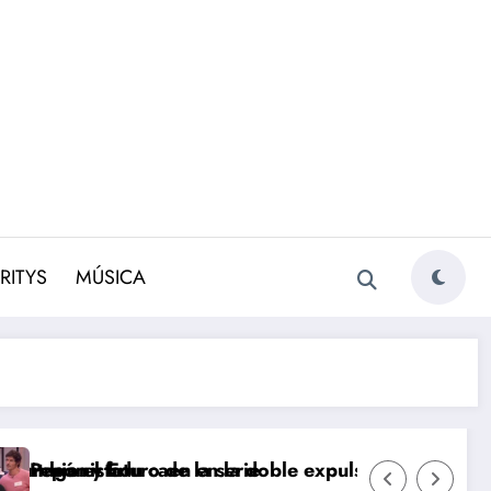
RITYS
MÚSICA
expulsión de ‘Maestros de la Costura Celebrity 2’
Avance ‘EN TIERRA LEJANA’ (11 de