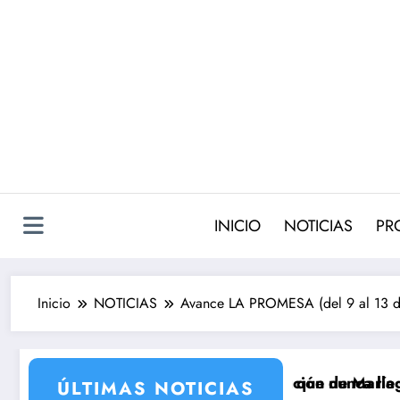
Saltar
al
contenido
INICIO
NOTICIAS
PR
Inicio
NOTICIAS
Avance LA PROMESA (del 9 al 13 de
corporación de María Castro
dóñez que nunca llegó a rodarse y que convertía a Isa
‘Sandokán’ tendrá segunda 
ÚLTIMAS NOTICIAS