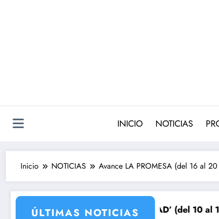
Saltar
al
contenido
INICIO
NOTICIAS
PR
Inicio
NOTICIAS
Avance LA PROMESA (del 16 al 20 d
nganza
BERTAD’ (del 10 al 14de agosto): el secreto de Tasio 
Avance VALLE SALVAJE (10
ÚLTIMAS NOTICIAS