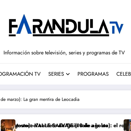
Información sobre televisión, series y programas de TV
OGRAMACIÓN TV
SERIES
PROGRAMAS
CELEB
e marzo): La gran mentira de Leocadia
sale a la luz
 de agosto): el robo de los bebés sale a la luz
Avance ‘LA PROMESA’ (10 de