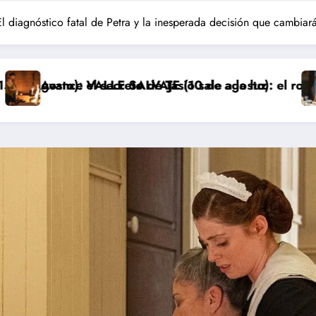
diagnóstico fatal de Petra y la inesperada decisión que cambiar
de Tasio sale a la luz
LVAJE (10 de agosto): el robo de los bebés sale a la 
Avance ‘LA PROMESA