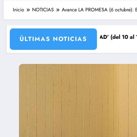
Inicio
NOTICIAS
Avance LA PROMESA (6 octubre): El 
ra su venganza
OS DE LIBERTAD’ (del 10 al 15 de agosto): el secreto 
Avance VALLE SA
ÚLTIMAS NOTICIAS