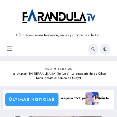
Saltar
al
contenido
Información sobre televisión, series y programas de TV
Inicio
NOTICIAS
Avance ‘EN TIERRA LEJANA’ (16 junio): La desaparición de Cihan
Deniz desata el pánico en Midyat
 una verdad brutal
os de corresponsales que prepara TVE para su nueva temporada
Silvia Intxaurrondo v
ÚLTIMAS NOTICIAS