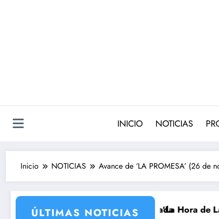
Saltar
al
contenido
INICIO
NOTICIAS
PR
Inicio
NOTICIAS
Avance de ‘LA PROMESA’ (26 de nov
para su nueva temporada
 Intxaurrondo vuelve a ‘La Hora de La 1’ y Aida Bao d
Adiós a ‘
ÚLTIMAS NOTICIAS