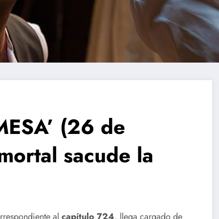
MESA’ (26 de
mortal sacude la
orrespondiente al
capítulo 724
, llega cargado de