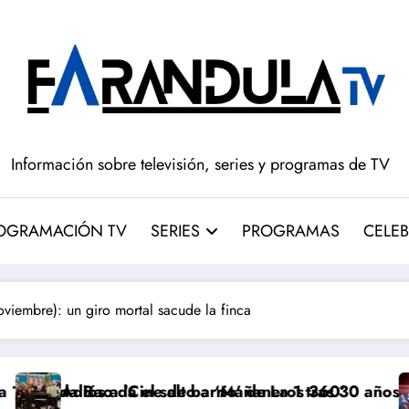
Información sobre televisión, series y programas de TV
OGRAMACIÓN TV
SERIES
PROGRAMAS
CELEB
iembre): un giro mortal sacude la finca
a el salto a ‘Mañaneros 360’
Cine de barrio’ de La 1 tras 30 años: RTVE cambia su g
‘Más que riv