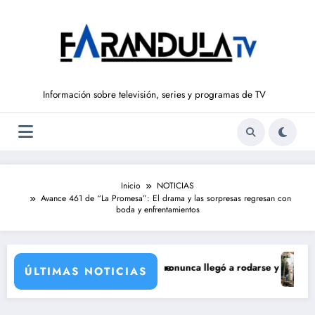
Saltar
al
contenido
Información sobre televisión, series y programas de TV
Inicio
NOTICIAS
Avance 461 de “La Promesa”: El drama y las sorpresas regresan con
boda y enfrentamientos
 incorporación de María Castro
erie de Carmina Ordóñez que nunca llegó a rodarse y que convertía a Is
‘Sandokán
ÚLTIMAS NOTICIAS