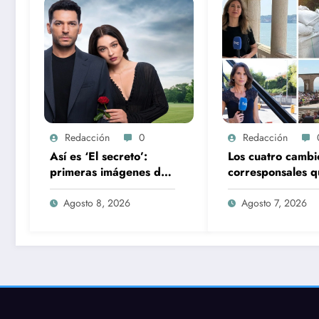
Redacción
0
Redacción
Así es ‘El secreto’:
Los cuatro cambi
primeras imágenes de
corresponsales q
la nueva serie de
prepara TVE par
Antena 3 que llega con
nueva temporad
Agosto 8, 2026
Agosto 7, 2026
una verdad brutal