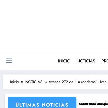
Saltar
al
contenido
INICIO
NOTICIAS
PR
Inicio
NOTICIAS
Avance 272 de “La Moderna”: Iván d
ie de Antena 3 que llega con una verdad brutal
cuatro cambios de corresponsales que prepara TVE p
Silvia 
ÚLTIMAS NOTICIAS