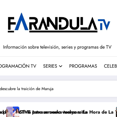
Información sobre televisión, series y programas de TV
OGRAMACIÓN TV
SERIES
PROGRAMAS
CELEB
escubre la traición de Maruja
ara su nueva temporada
Intxaurrondo vuelve a ‘La Hora de La 1’ y Aida Bao da 
Adiós a ‘Ci