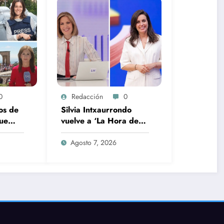
0
Redacción
0
os de
Silvia Intxaurrondo
ue
vuelve a ‘La Hora de
a su
La 1’ y Aida Bao da el
a
salto a ‘Mañaneros
Agosto 7, 2026
360’