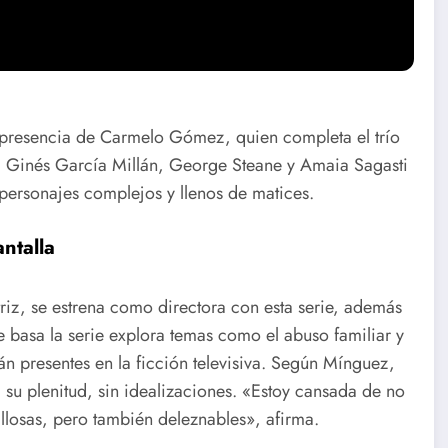
trama. La historia se sitúa a finales del siglo XIX en un
narrativa que, a pesar de su localización, trata temas
 presencia de Carmelo Gómez, quien completa el trío
z, Ginés García Millán, George Steane y Amaia Sagasti
personajes complejos y llenos de matices.
ntalla
riz, se estrena como directora con esta serie, además
se basa la serie explora temas como el abuso familiar y
án presentes en la ficción televisiva. Según Mínguez,
 su plenitud, sin idealizaciones. «Estoy cansada de no
llosas, pero también deleznables», afirma.