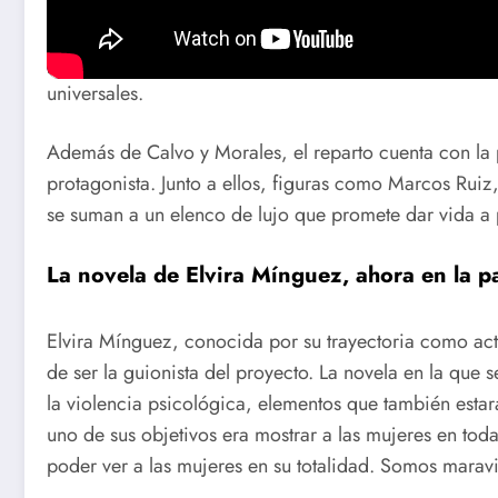
odio ancestral, y su conflicto será el eje central de la 
pequeño pueblo, lo que aporta un contexto rural a una 
universales.
Además de Calvo y Morales, el reparto cuenta con la
protagonista. Junto a ellos, figuras como Marcos Rui
se suman a un elenco de lujo que promete dar vida a 
La novela de Elvira Mínguez, ahora en la pa
Elvira Mínguez, conocida por su trayectoria como act
de ser la guionista del proyecto. La novela en la que 
la violencia psicológica, elementos que también estar
uno de sus objetivos era mostrar a las mujeres en toda
poder ver a las mujeres en su totalidad. Somos maravi