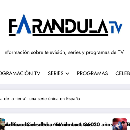
Información sobre televisión, series y programas de TV
OGRAMACIÓN TV
SERIES
PROGRAMAS
CELEB
 de la tierra’: una serie única en España
 a ‘Mañaneros 360’
rrio’ de La 1 tras 30 años: RTVE cambia su gran clási
‘Más que rivales’ temp