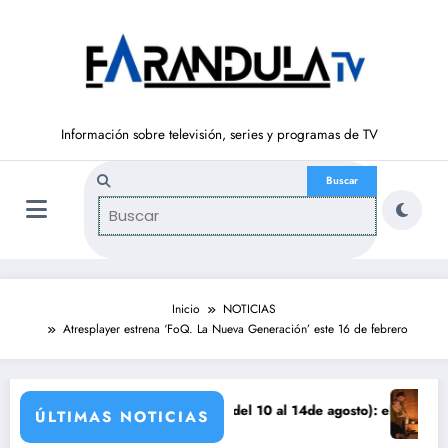
Saltar
al
contenido
Información sobre televisión, series y programas de TV
Inicio
NOTICIAS
Atresplayer estrena ‘FoQ. La Nueva Generación’ este 16 de febrero
anza
‘SUEÑOS DE LIBERTAD’ (del 10 al 14de agosto): el secreto de Tasio sal
Avance VALL
ÚLTIMAS NOTICIAS