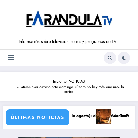
Saltar
al
contenido
Información sobre televisión, series y programas de TV
Inicio
NOTICIAS
atresplayer estrena este domingo «Padre no hay más que uno, la
serie»
ERTAD’ (del 10 al 14de agosto): el secreto de Tasio sale a la luz
Avance VALLE SALVAJE (10 
ÚLTIMAS NOTICIAS