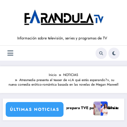
Saltar
al
contenido
Información sobre televisión, series y programas de TV
Inicio
NOTICIAS
Atresmedia presenta el teaser de «¿A qué estás esperando?», su
nueva comedia erótico-romántica basada en las novelas de Megan Maxwell
 una verdad brutal
ios de corresponsales que prepara TVE para su nueva temporada
Silvia Intxaurrondo v
ÚLTIMAS NOTICIAS