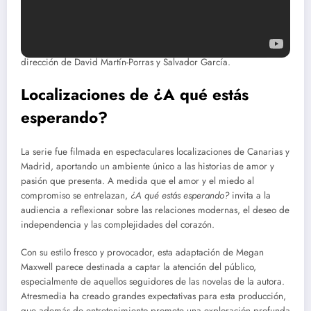
El reparto de la serie es impresionante, incluyendo a figuras como
Llum Barrera, Antonia San Juan, Pastora Vega, Ramón Langa y
muchos más. La producción está a cargo de Buendía Estudios
Canarias en colaboración con Diagonal y DeAPlaneta, bajo la
dirección de David Martín-Porras y Salvador García.
Localizaciones de ¿A qué estás
esperando?
La serie fue filmada en espectaculares localizaciones de Canarias y
Madrid, aportando un ambiente único a las historias de amor y
pasión que presenta. A medida que el amor y el miedo al
compromiso se entrelazan,
¿A qué estás esperando?
invita a la
audiencia a reflexionar sobre las relaciones modernas, el deseo de
independencia y las complejidades del corazón.
Con su estilo fresco y provocador, esta adaptación de Megan
Maxwell parece destinada a captar la atención del público,
especialmente de aquellos seguidores de las novelas de la autora.
Atresmedia ha creado grandes expectativas para esta producción,
que además de entretenimiento promete una exploración profunda