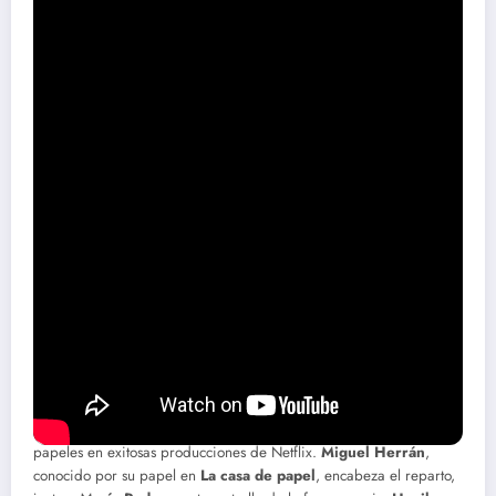
La trama nos lleva a Barcelona
, en mayo de 1981, justo tres
meses después del intento de golpe de estado en el Congreso de
los Diputados. En medio de la tensión política,
once hombres
encapuchados
entran en la sede del Banco Central. Lo que
parecía un simple atraco se convierte en un desafío para la joven
democracia española.
Los atracadores toman
más de 200 rehenes
y exigen la
liberación del
coronel Tejero
y otros tres implicados en el fallido
golpe de estado del 23F. Con cada segundo que pasa, la presión
sobre el gobierno crece, y la posibilidad de una tragedia
aumenta.
Un elenco estelar en «Asalto al Banco
Central»
La serie cuenta con la participación de actores reconocidos por sus
papeles en exitosas producciones de Netflix.
Miguel Herrán
,
conocido por su papel en
La casa de papel
, encabeza el reparto,