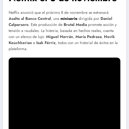
Netflix anunció que el próximo 8 de noviembre se estrenará
Asalto al Banco Central
, una
miniserie
dirigida por
Daniel
Calparsoro
. Esta producción de
Brutal Media
promete acción y
tensión a raudales. La historia, basada en hechos reales, cuenta
con un elenco de lujo:
Miguel Herrán
,
María Pedraza
,
Hovik
Keuchkerian
e
Isak Férriz
, todos con un historial de éxitos en la
plataforma.
El atraco que cambió España