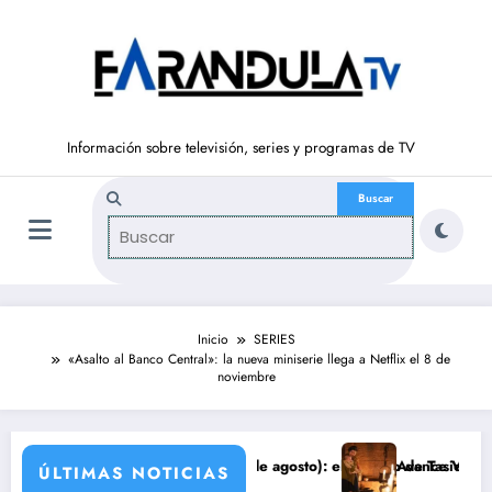
Saltar
al
contenido
Información sobre televisión, series y programas de TV
Inicio
SERIES
«Asalto al Banco Central»: la nueva miniserie llega a Netflix el 8 de
noviembre
BERTAD’ (del 10 al 14de agosto): el secreto de Tasio sale a la luz
Avance VALLE SALVAJE (10
ÚLTIMAS NOTICIAS