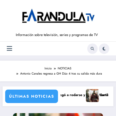
Saltar
al
contenido
Información sobre televisión, series y programas de TV
Inicio
NOTICIAS
Antonio Canales regresa a GH Dúo 4 tras su salida más dura
de María Castro
 Ordóñez que nunca llegó a rodarse y que convertía a Isabel Pantoja e
‘Sandokán’ tendrá segun
ÚLTIMAS NOTICIAS