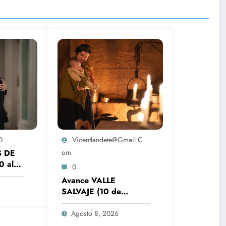
0
Vicentlandete@gmail.c
S DE
Om
0 al
0
Avance VALLE
sale a
SALVAJE (10 de
agosto): el robo de los
bebés sale a la luz
Agosto 8, 2026