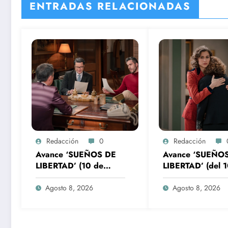
ENTRADAS RELACIONADAS
Redacción
0
Redacción
Avance ‘SUEÑOS DE
Avance ‘SUEÑO
LIBERTAD’ (10 de
LIBERTAD’ (del 1
agosto): Gabriel
14de agosto): el
prepara su venganza
secreto de Tasio 
Agosto 8, 2026
Agosto 8, 2026
la luz