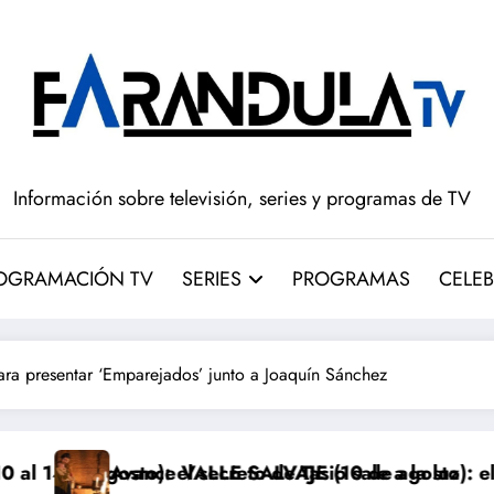
Información sobre televisión, series y programas de TV
OGRAMACIÓN TV
SERIES
PROGRAMAS
CELEB
ra presentar ‘Emparejados’ junto a Joaquín Sánchez
l secreto de Tasio sale a la luz
e VALLE SALVAJE (10 de agosto): el robo de los bebés
Avance ‘