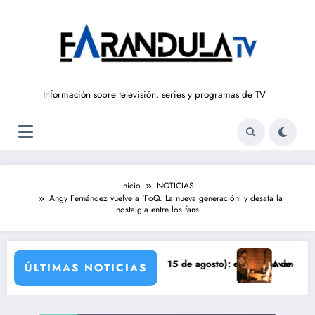
Saltar
al
contenido
Información sobre televisión, series y programas de TV
Inicio
NOTICIAS
Angy Fernández vuelve a ‘FoQ. La nueva generación’ y desata la
nostalgia entre los fans
 LIBERTAD’ (del 10 al 15 de agosto): el secreto de Tasio sale a la lu
Avance VALLE SALVAJE 
ÚLTIMAS NOTICIAS