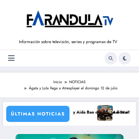
Saltar
al
contenido
Información sobre televisión, series y programas de TV
Inicio
NOTICIAS
Ágata y Lola llega a Atresplayer el domingo 12 de julio
lve a ‘La Hora de La 1’ y Aida Bao da el salto a ‘Mañaneros 360’
Adiós a ‘Cine de barrio’ de 
ÚLTIMAS NOTICIAS