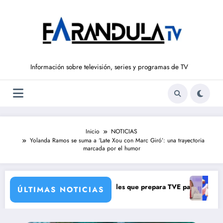
Saltar
al
contenido
Información sobre televisión, series y programas de TV
Inicio
NOTICIAS
Yolanda Ramos se suma a ‘Late Xou con Marc Giró’: una trayectoria
marcada por el humor
lega con una verdad brutal
ro cambios de corresponsales que prepara TVE para su nueva tempora
Silvia Intxau
ÚLTIMAS NOTICIAS