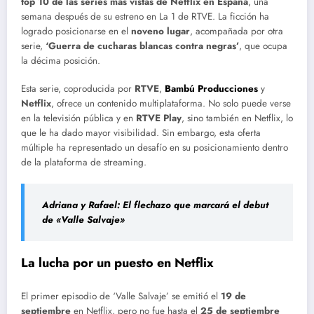
top 10 de las series más vistas de Netflix en España
, una
semana después de su estreno en La 1 de RTVE. La ficción ha
logrado posicionarse en el
noveno lugar
, acompañada por otra
serie,
‘Guerra de cucharas blancas contra negras’
, que ocupa
la décima posición.
Esta serie, coproducida por
RTVE
,
Bambú Producciones
y
Netflix
, ofrece un contenido multiplataforma. No solo puede verse
en la televisión pública y en
RTVE Play
, sino también en Netflix, lo
que le ha dado mayor visibilidad. Sin embargo, esta oferta
múltiple ha representado un desafío en su posicionamiento dentro
de la plataforma de streaming.
Adriana y Rafael: El flechazo que marcará el debut
de «Valle Salvaje»
La lucha por un puesto en Netflix
El primer episodio de ‘Valle Salvaje’ se emitió el
19 de
septiembre
en Netflix, pero no fue hasta el
25 de septiembre