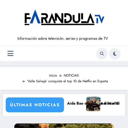
Saltar
al
contenido
Información sobre televisión, series y programas de TV
Inicio
NOTICIAS
‘Valle Salvaje’ conquista el top 10 de Netflix en España
uelve a ‘La Hora de La 1’ y Aida Bao da el salto a ‘Mañaneros 360’
Adiós a ‘Cine de barrio’ d
ÚLTIMAS NOTICIAS