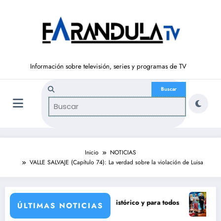
Saltar
al
contenido
Información sobre televisión, series y programas de TV
Inicio
NOTICIAS
VALLE SALVAJE (Capítulo 74): La verdad sobre la violación de Luisa
-2027
prepara un eclipse solar histórico y para todos
Pravia y Ser
ÚLTIMAS NOTICIAS