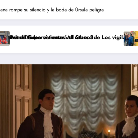
na rompe su silencio y la boda de Úrsula peligra
 All Stars 3
á el reboot de Los vigilantes de la playa en España 
Disney+ amplía su apue