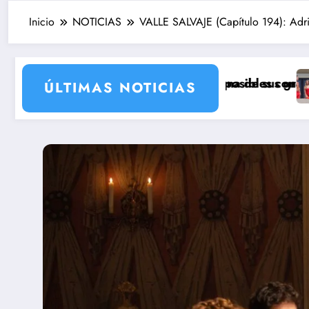
Inicio
NOTICIAS
VALLE SALVAJE (Capítulo 194): Adria
l humor con una de sus grandes estrellas
e Ivana Icardi, posibles concursantes de Supervivientes
Prime Video estrenar
ÚLTIMAS NOTICIAS