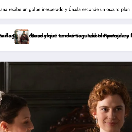
ana recibe un golpe inesperado y Úrsula esconde un oscuro plan
ue convertía a Isabel Pantoja en la gran antagonista
án’ tendrá segunda temporada y Netflix cambia el futu
Pepón y Edu