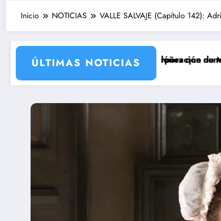
Inicio
NOTICIAS
VALLE SALVAJE (Capítulo 142): Adri
porada 2 con la incorporación de María Castro
erie de Carmina Ordóñez que nunca llegó a rodarse y q
‘Sandok
ÚLTIMAS NOTICIAS