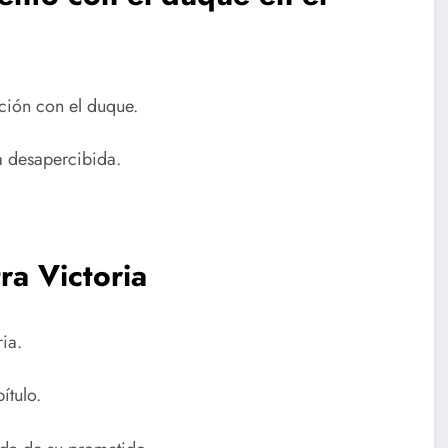
ación con el duque.
a desapercibida.
ra Victoria
ia.
ítulo.