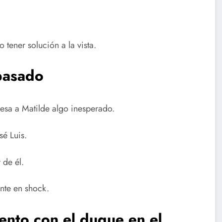
 tener solución a la vista.
 pasado
esa a Matilde algo inesperado.
sé Luis.
 de él.
nte en shock.
ento con el duque
en el