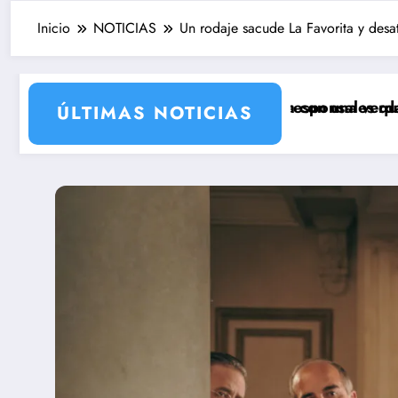
Inicio
NOTICIAS
Un rodaje sacude La Favorita y desa
 de Antena 3 que llega con una verdad brutal
uatro cambios de corresponsales que prepara TVE pa
Silvia In
ÚLTIMAS NOTICIAS