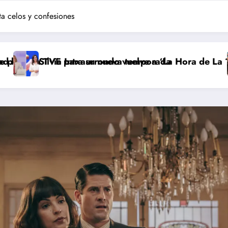
ta celos y confesiones
ra su nueva temporada
txaurrondo vuelve a ‘La Hora de La 1’ y Aida Bao da e
Adiós a ‘Cin