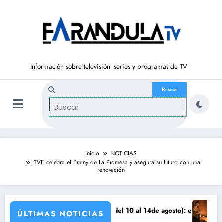
Saltar
al
contenido
Información sobre televisión, series y programas de TV
Inicio
NOTICIAS
TVE celebra el Emmy de La Promesa y asegura su futuro con una
renovación
nza
SUEÑOS DE LIBERTAD’ (del 10 al 14de agosto): el secreto de Tasio sale
Avance VALLE
ÚLTIMAS NOTICIAS