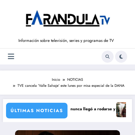
Saltar
al
contenido
Información sobre televisión, series y programas de TV
Inicio
NOTICIAS
TVE cancela ‘Valle Salvaje’ este lunes por misa especial de la DANA
corporación de María Castro
ie de Carmina Ordóñez que nunca llegó a rodarse y que convertía a Isab
‘Sandokán’ 
ÚLTIMAS NOTICIAS