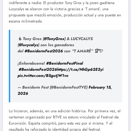
indiferente a nadie. El productor Tony Grox y la joven gaditana
Lucycalys se alzaron con la victoria gracias a ‘T amaré’, una
propuesta que mezcló emoción, producción actual y una puesta en
escena milimetrada.
🧜 Tony Grox (
@TonyGrox
) & LUCYCALYS
(
@lucycalys
) son los ganadores
del
#BenidormFest2026
con “T AMARÉ” 🏆💘
¡Enhorabuena!
#BenidormFestFinal
#BenidormFest2026
https://t.co/NhGp62E2yi
pic.twitter.com/BSgutjW1vn
— Benidorm Fest (@BenidormFestTVE)
February 15,
2026
Lo hicieron, además, en una edición histórica. Por primera vez, el
certamen organizado por RTVE no estuvo vinculado al Festival de
Eurovisión. España compitió, pero esta vez por sí misma. Y el
resultado ha reforzado la identidad propia del festival.