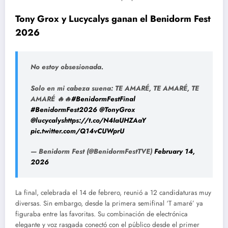
Tony Grox y Lucycalys ganan el Benidorm Fest
2026
No estoy obsesionada.
Solo en mi cabeza suena: TE AMARÉ, TE AMARÉ, TE
AMARÉ 🔥🔥
#BenidormFestFinal
#BenidormFest2026
@TonyGrox
@lucycalys
https://t.co/N4IaUHZAaY
pic.twitter.com/Q14vCUWprU
— Benidorm Fest (@BenidormFestTVE)
February 14,
2026
La final, celebrada el 14 de febrero, reunió a 12 candidaturas muy
diversas. Sin embargo, desde la primera semifinal ‘T amaré’ ya
figuraba entre las favoritas. Su combinación de electrónica
elegante y voz rasgada conectó con el público desde el primer