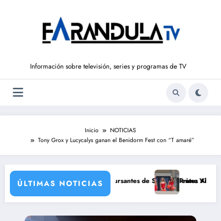
Saltar
al
contenido
Información sobre televisión, series y programas de TV
Inicio
NOTICIAS
Tony Grox y Lucycalys ganan el Benidorm Fest con “T amaré”
s grandes estrellas
 Icardi, posibles concursantes de Supervivientes All Stars 3
Prime Video estrenará el re
ÚLTIMAS NOTICIAS