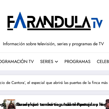
Información sobre televisión, series y programas de TV
OGRAMACIÓN TV
SERIES
PROGRAMAS
CELEB
ecio de Cantora’, el especial que abrirá las puertas de la finca m
convertía a Isabel Pantoja en la gran antagonista
tendrá segunda temporada y Netflix cambia el futuro 
Pepón y Edu ca