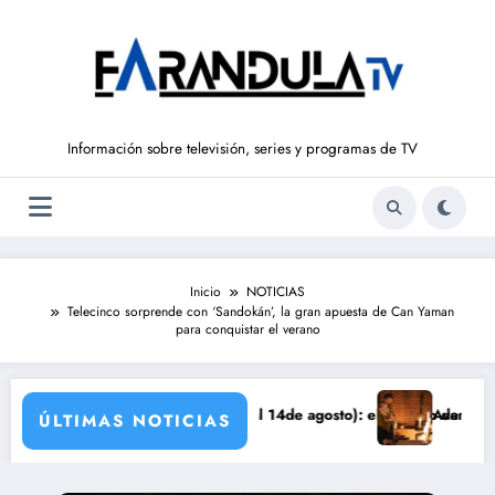
Saltar
al
contenido
Información sobre televisión, series y programas de TV
Inicio
NOTICIAS
Telecinco sorprende con ‘Sandokán’, la gran apuesta de Can Yaman
para conquistar el verano
E LIBERTAD’ (del 10 al 14de agosto): el secreto de Tasio sale a la luz
Avance VALLE SALVAJE 
ÚLTIMAS NOTICIAS