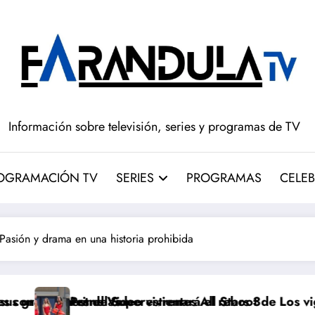
Información sobre televisión, series y programas de TV
OGRAMACIÓN TV
SERIES
PROGRAMAS
CELEB
: Pasión y drama en una historia prohibida
s
upervivientes All Stars 3
ideo estrenará el reboot de Los vigilantes de la play
Disney+ am