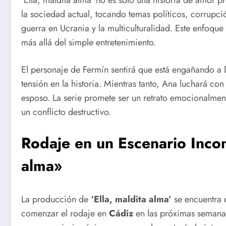
‘Ella, maldita alma’ no es solo una historia de amor p
la sociedad actual, tocando temas políticos, corrupc
guerra en Ucrania y la multiculturalidad. Este enfoque
más allá del simple entretenimiento.
El personaje de Fermín sentirá que está engañando a D
tensión en la historia. Mientras tanto, Ana luchará con
esposo. La serie promete ser un retrato emocionalmen
un conflicto destructivo.
Rodaje en un Escenario Incom
alma»
La producción de
‘Ella, maldita alma’
se encuentra 
comenzar el rodaje en
Cádiz
en las próximas semanas.