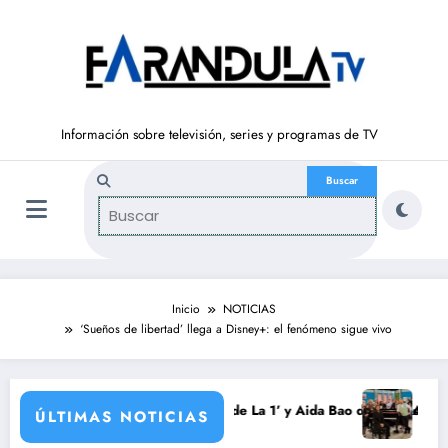
Saltar
al
contenido
Información sobre televisión, series y programas de TV
Inicio
NOTICIAS
‘Sueños de libertad’ llega a Disney+: el fenómeno sigue vivo
ada
urrondo vuelve a ‘La Hora de La 1’ y Aida Bao da el salto a ‘Mañaneros 
Adiós a ‘Cine de
ÚLTIMAS NOTICIAS