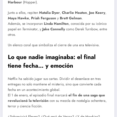
Harbour
(Hopper).
Junto a ellos, repiten
Natalia Dyer
,
Charlie Heaton
,
Joe Keery
,
Maya Hawke
,
Priah Ferguson
y
Brett Gelman
.
Además, se incorporan
Linda Hamilton
, conocida por su icónico
papel en
Terminator
, y
Jake Connelly
como Derek Turnbow, entre
otros.
Un elenco coral que simboliza el cierre de una era televisiva.
Lo que nadie imaginaba: el final
tiene fecha… y emoción
Netflix ha sabido jugar sus cartas. Dividir el desenlace en tres
entregas no solo mantiene el misterio, sino que convierte cada
fecha en un acontecimiento global.
El 1 de enero, el episodio final marcará
el fin de una saga que
revolucionó la televisión
con su mezcla de nostalgia ochentera,
terror y ciencia ficción.
¿Sobrevivirá Eleven? ¿Qué será de Vecna? ¿Y de Hawkins?