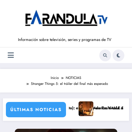
Saltar
al
contenido
Información sobre televisión, series y programas de TV
Inicio
NOTICIAS
Stranger Things 5: el tráiler del final más esperado
del 10 al 14de agosto): el secreto de Tasio sale a la luz
Avance VALLE SALVAJE (10 de agost
ÚLTIMAS NOTICIAS