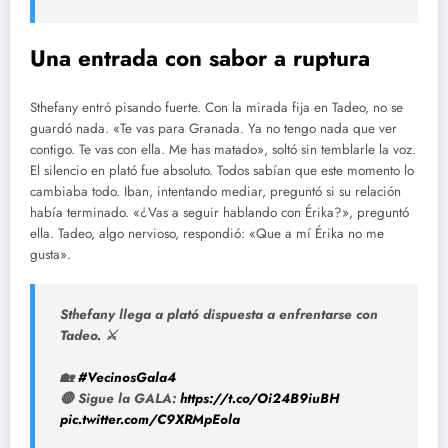
Una entrada con sabor a ruptura
Sthefany entró pisando fuerte. Con la mirada fija en Tadeo, no se
guardó nada. «Te vas para Granada. Ya no tengo nada que ver
contigo. Te vas con ella. Me has matado», soltó sin temblarle la voz.
El silencio en plató fue absoluto. Todos sabían que este momento lo
cambiaba todo. Iban, intentando mediar, preguntó si su relación
había terminado. «¿Vas a seguir hablando con Érika?», preguntó
ella. Tadeo, algo nervioso, respondió: «Que a mí Érika no me
gusta».
Sthefany llega a plató dispuesta a enfrentarse con
Tadeo. ⚔️
🏡
#VecinosGala4
🔴 Sigue la GALA:
https://t.co/Oi24B9iuBH
pic.twitter.com/C9XRMpEola