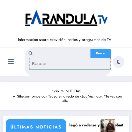
Saltar
al
contenido
Información sobre televisión, series y programas de TV
Inicio
NOTICIAS
Sthefany rompe con Tadeo en directo de «Los Vecinos»: “Te vas con
ella”
n de María Castro
na Ordóñez que nunca llegó a rodarse y que convertía a Isabel Pantoja
‘Sandokán’ tendrá seg
ÚLTIMAS NOTICIAS