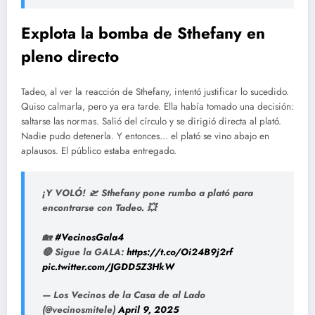
Explota la bomba de Sthefany en
pleno directo
Tadeo, al ver la reacción de Sthefany, intentó justificar lo sucedido.
Quiso calmarla, pero ya era tarde. Ella había tomado una decisión:
saltarse las normas. Salió del círculo y se dirigió directa al plató.
Nadie pudo detenerla. Y entonces… el plató se vino abajo en
aplausos. El público estaba entregado.
¡Y VOLÓ! 🛫 Sthefany pone rumbo a plató para
encontrarse con Tadeo. 💥
🏡
#VecinosGala4
🔴 Sigue la GALA:
https://t.co/Oi24B9j2rf
pic.twitter.com/JGDD5Z3HkW
— Los Vecinos de la Casa de al Lado
(@vecinosmitele)
April 9, 2025