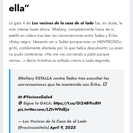
ella”
La gala 4 de
Los vecinos de la casa de al lado
fue, sin duda, la
más intensa hasta ahora. Sthefany, completamente fuera de sí,
estalló en cólera tras leer las conversaciones entre Tadeo y Érika.
«Estoy negra. Necesito ver a Tadeo porque eres un MENTIROSO»,
gritó, visiblemente afectada por lo que había descubierto. La joven
no pudo contenerse. «No me voy corriendo a plató porque
vamos…» decía mientras su enfado crecía a cada segundo.
Sthefany ESTALLA contra Tadeo tras escuchar las
conversaciones que ha mantenido con Érika. 💥
🏡
#VecinosGala4
🔴 Sigue la GALA:
https://t.co/Oi24B9iuBH
pic.twitter.com/LZIvW9dEje
— Los Vecinos de la Casa de al Lado
(@vecinosmitele)
April 9, 2025