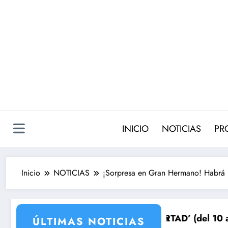
Saltar
al
contenido
INICIO
NOTICIAS
PR
Inicio
NOTICIAS
¡Sorpresa en Gran Hermano! Habrá 
epara su venganza
UEÑOS DE LIBERTAD’ (del 10 al 14de agosto): el secre
Avance VALLE
ÚLTIMAS NOTICIAS