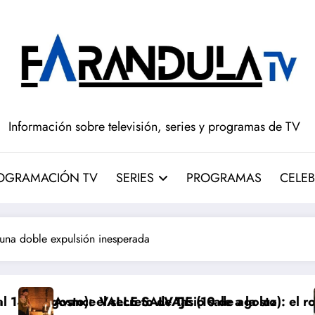
Información sobre televisión, series y programas de TV
OGRAMACIÓN TV
SERIES
PROGRAMAS
CELEB
una doble expulsión inesperada
to de Tasio sale a la luz
 SALVAJE (10 de agosto): el robo de los bebés sale a
Avance ‘LA PRO