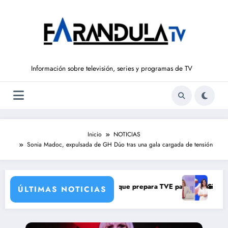
Saltar
al
contenido
Información sobre televisión, series y programas de TV
Inicio
NOTICIAS
Sonia Madoc, expulsada de GH Dúo tras una gala cargada de tensión
ga con una verdad brutal
 cambios de corresponsales que prepara TVE para su nueva temporada
Silvia Intxaurr
ÚLTIMAS NOTICIAS