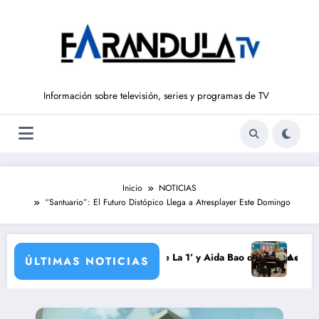
Saltar
al
contenido
Información sobre televisión, series y programas de TV
Inicio
NOTICIAS
“Santuario”: El Futuro Distópico Llega a Atresplayer Este Domingo
ondo vuelve a ‘La Hora de La 1’ y Aida Bao da el salto a ‘Mañaneros 360
Adiós a ‘Cine de bar
ÚLTIMAS NOTICIAS