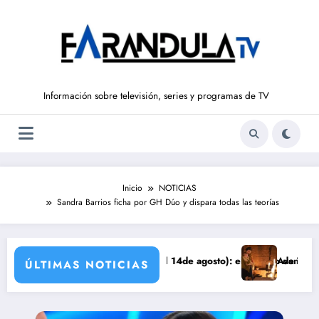
Saltar
al
contenido
Información sobre televisión, series y programas de TV
Inicio
NOTICIAS
Sandra Barrios ficha por GH Dúo y dispara todas las teorías
DE LIBERTAD’ (del 10 al 14de agosto): el secreto de Tasio sale a la l
Avance VALLE SALVAJE
ÚLTIMAS NOTICIAS