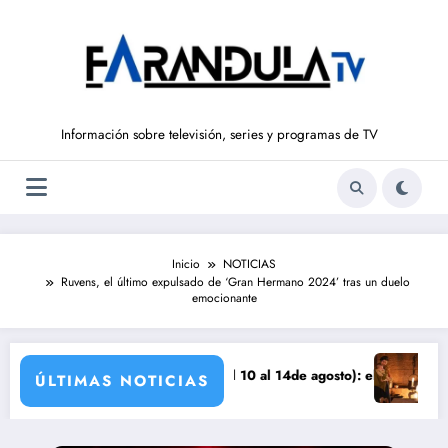
Saltar
al
contenido
Información sobre televisión, series y programas de TV
Inicio
NOTICIAS
Ruvens, el último expulsado de ‘Gran Hermano 2024’ tras un duelo
emocionante
za
SUEÑOS DE LIBERTAD’ (del 10 al 14de agosto): el secreto de Tasio sale
Avance VALLE 
ÚLTIMAS NOTICIAS