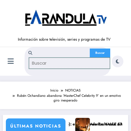
Saltar
al
contenido
Información sobre televisión, series y programas de TV
Inicio
NOTICIAS
Rubén Ochandiano abandona ‘MasterChef Celebrity 9’ en un emotivo
giro inesperado
(del 10 al 14de agosto): el secreto de Tasio sale a la luz
Avance VALLE SALVAJE (10 de agost
ÚLTIMAS NOTICIAS