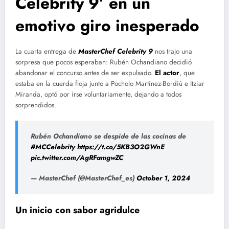
Celebrity 9’ en un
emotivo giro inesperado
La cuarta entrega de
MasterChef Celebrity 9
nos trajo una
sorpresa que pocos esperaban: Rubén Ochandiano decidió
abandonar el concurso antes de ser expulsado.
El actor
, que
estaba en la cuerda floja junto a Pocholo Martínez-Bordiú e Itziar
Miranda, optó por irse voluntariamente, dejando a todos
sorprendidos.
Rubén Ochandiano se despide de las cocinas de
#MCCelebrity
https://t.co/5KB3O2GWnE
pic.twitter.com/AgRFamgwZC
— MasterChef (@MasterChef_es)
October 1, 2024
Un inicio con sabor agridulce