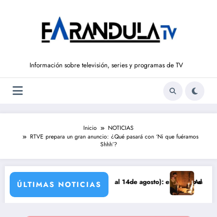
Saltar
al
contenido
Información sobre televisión, series y programas de TV
Inicio
NOTICIAS
RTVE prepara un gran anuncio: ¿Qué pasará con ‘Ni que fuéramos
Shhh’?
S DE LIBERTAD’ (del 10 al 14de agosto): el secreto de Tasio sale a la
Avance VALLE SALV
ÚLTIMAS NOTICIAS