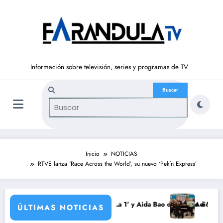
Saltar
al
contenido
Información sobre televisión, series y programas de TV
Inicio
NOTICIAS
RTVE lanza ‘Race Across the World’, su nuevo ‘Pekín Express’
do vuelve a ‘La Hora de La 1’ y Aida Bao da el salto a ‘Mañaneros 360’
Adiós a ‘Cine de barr
ÚLTIMAS NOTICIAS