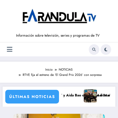
Saltar
al
contenido
Información sobre televisión, series y programas de TV
Inicio
NOTICIAS
RTVE fija el estreno de ‘El Grand Prix 2026’ con sorpresa
 vuelve a ‘La Hora de La 1’ y Aida Bao da el salto a ‘Mañaneros 360’
Adiós a ‘Cine de barrio
ÚLTIMAS NOTICIAS