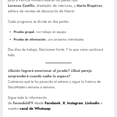
Junto a Patricia Montero estarán los jueces fijos:
Lorenzo Castillo
, diseñador de interiores, y
Marta Riopérez
,
editora de revistas de decoración de Hearst.
Cada programa se divide en dos partes:
Prueba grupal
, con trabajo en equipo.
Prueba de eliminación
, con proyectos individuales.
Dos días de trabajo. Decisiones límite. Y lo que viene cambiará
todo.
¿Quién logrará emocionar al jurado? ¿Qué pareja
sorprenderá cuando nadie lo espera?
Cuéntanos qué te ha parecido el estreno y sigue la historia de
DecoMasters
semana a semana.
Sigue toda la información
de
FarandulaTV
desde
Facebook
,
X
,
Instagram
,
Linkedin
o
nuestro
canal de Whatsaap