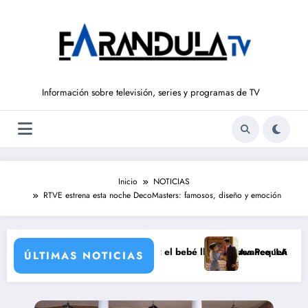
Saltar
al
contenido
Información sobre televisión, series y programas de TV
Inicio
NOTICIAS
RTVE estrena esta noche DecoMasters: famosos, diseño y emoción
del 10 al 14 de agosto): el bebé llega a Casa Pequeña
Avance ‘LA PROMESA’ (del 10
ÚLTIMAS NOTICIAS