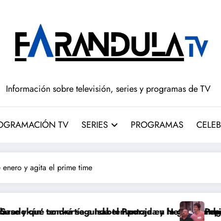
Información sobre televisión, series y programas de TV
OGRAMACIÓN TV
SERIES
PROGRAMAS
CELEB
 enero y agita el prime time
abel Pantoja en la gran antagonista
a temporada y Netflix cambia el futuro de la serie
Pepón y Edu caen en la dobl