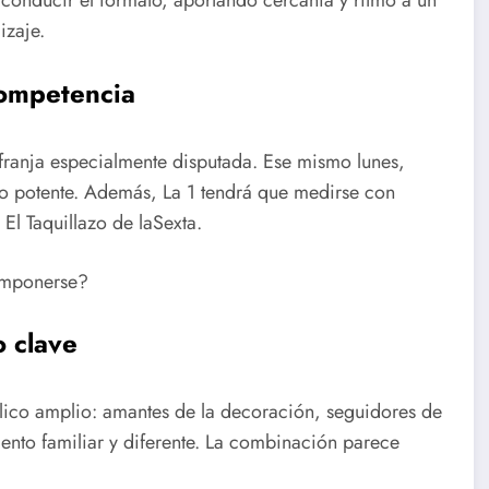
 conducir el formato, aportando cercanía y ritmo a un
izaje.
competencia
a franja especialmente disputada. Ese mismo lunes,
eno potente. Además, La 1 tendrá que medirse con
El Taquillazo de laSexta.
 imponerse?
 clave
ico amplio: amantes de la decoración, seguidores de
ento familiar y diferente. La combinación parece