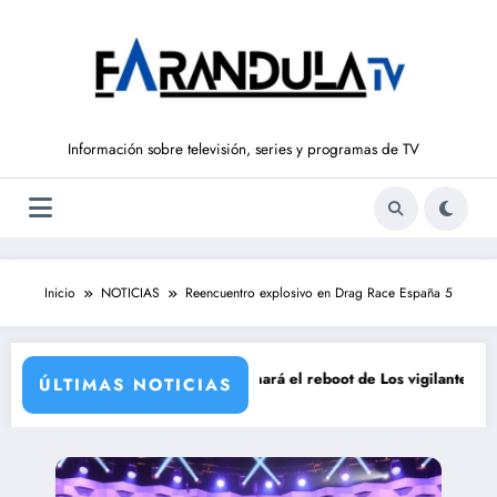
Saltar
al
contenido
Información sobre televisión, series y programas de TV
Inicio
NOTICIAS
Reencuentro explosivo en Drag Race España 5
Supervivientes All Stars 3
Prime Video estrenará el reboot de Los vigilantes de la play
ÚLTIMAS NOTICIAS