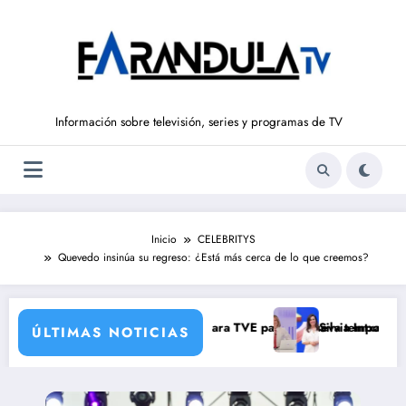
Saltar
al
contenido
Información sobre televisión, series y programas de TV
Inicio
CELEBRITYS
Quevedo insinúa su regreso: ¿Está más cerca de lo que creemos?
rdad brutal
corresponsales que prepara TVE para su nueva temporada
Silvia Intxaurrondo vuelve a
ÚLTIMAS NOTICIAS