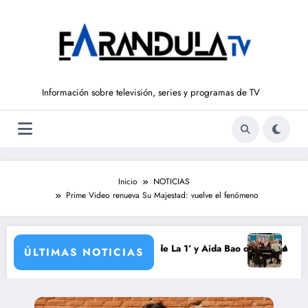
Saltar
al
contenido
Información sobre televisión, series y programas de TV
Inicio
NOTICIAS
Prime Video renueva Su Majestad: vuelve el fenómeno
da
rrondo vuelve a ‘La Hora de La 1’ y Aida Bao da el salto a ‘Mañaneros 3
Adiós a ‘Cine de b
ÚLTIMAS NOTICIAS