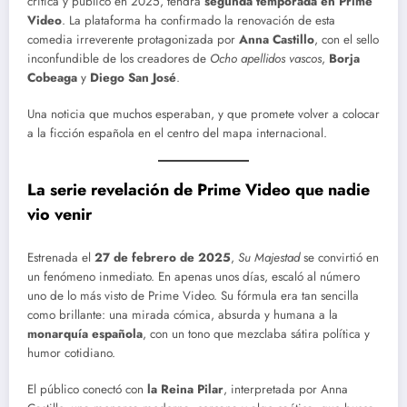
crítica y público en 2025, tendrá
segunda temporada en Prime
Video
. La plataforma ha confirmado la renovación de esta
comedia irreverente protagonizada por
Anna Castillo
, con el sello
inconfundible de los creadores de
Ocho apellidos vascos
,
Borja
Cobeaga
y
Diego San José
.
Una noticia que muchos esperaban, y que promete volver a colocar
a la ficción española en el centro del mapa internacional.
La serie revelación de Prime Video que nadie
vio venir
Estrenada el
27 de febrero de 2025
,
Su Majestad
se convirtió en
un fenómeno inmediato. En apenas unos días, escaló al número
uno de lo más visto de Prime Video. Su fórmula era tan sencilla
como brillante: una mirada cómica, absurda y humana a la
monarquía española
, con un tono que mezclaba sátira política y
humor cotidiano.
El público conectó con
la Reina Pilar
, interpretada por Anna