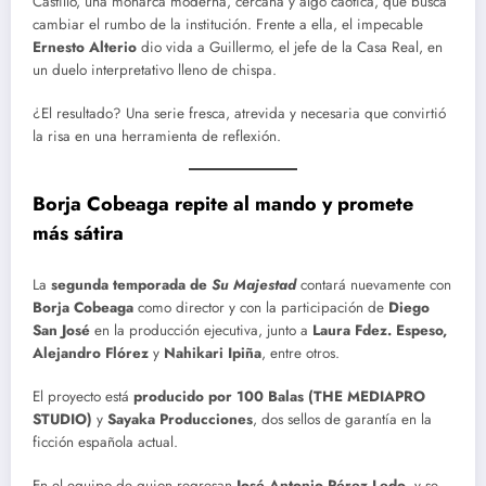
Castillo, una monarca moderna, cercana y algo caótica, que busca
cambiar el rumbo de la institución. Frente a ella, el impecable
Ernesto Alterio
dio vida a Guillermo, el jefe de la Casa Real, en
un duelo interpretativo lleno de chispa.
¿El resultado? Una serie fresca, atrevida y necesaria que convirtió
la risa en una herramienta de reflexión.
Borja Cobeaga repite al mando y promete
más sátira
La
segunda temporada de
Su Majestad
contará nuevamente con
Borja Cobeaga
como director y con la participación de
Diego
San José
en la producción ejecutiva, junto a
Laura Fdez. Espeso,
Alejandro Flórez
y
Nahikari Ipiña
, entre otros.
El proyecto está
producido por 100 Balas (THE MEDIAPRO
STUDIO)
y
Sayaka Producciones
, dos sellos de garantía en la
ficción española actual.
En el equipo de guion regresan
José Antonio Pérez Ledo
, y se