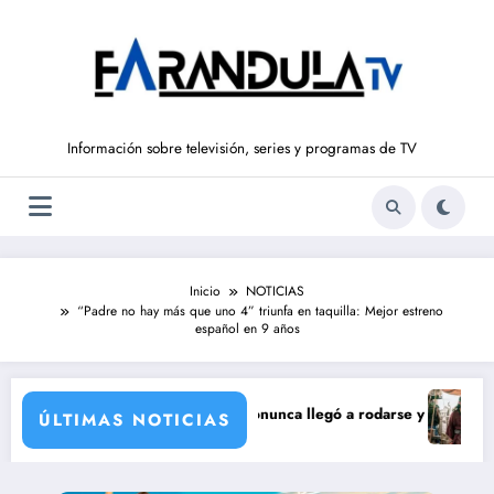
Saltar
al
contenido
Información sobre televisión, series y programas de TV
Inicio
NOTICIAS
“Padre no hay más que uno 4” triunfa en taquilla: Mejor estreno
español en 9 años
poración de María Castro
de Carmina Ordóñez que nunca llegó a rodarse y que convertía a Isabel 
‘Sandokán’ ten
ÚLTIMAS NOTICIAS