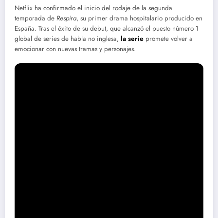
Netflix ha confirmado el inicio del rodaje de la segunda
temporada de
Respira
, su primer drama hospitalario producido en
España. Tras el éxito de su debut, que alcanzó el puesto número 1
global de series de habla no inglesa,
la serie
promete volver a
emocionar con nuevas tramas y personajes.
Nuevas tramas en el Hospital Joaquín Sorolla
La historia continuará en el Hospital Joaquín Sorolla, que ahora
opera bajo gestión privada, generando conflictos entre médicos y