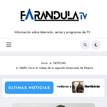
Saltar
al
contenido
Información sobre televisión, series y programas de TV
Inicio
NOTICIAS
Netflix inicia el rodaje de la segunda temporada de Respira
e María Castro
Ordóñez que nunca llegó a rodarse y que convertía a Isabel Pantoja en 
‘Sandokán’ tendrá segund
ÚLTIMAS NOTICIAS