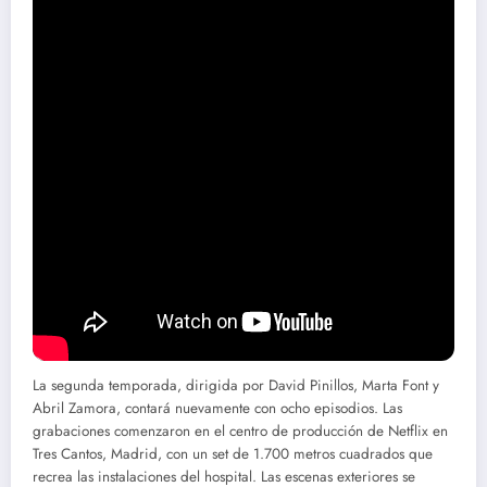
directivos. Patricia (Najwa Nimri) seguirá enfrentando su lucha
contra el cáncer mientras fortalece su relación con Néstor (Borja
Luna). Jésica (Blanca Suárez) intentará recuperar su confianza tras
los acontecimientos traumáticos de la primera temporada, mientras
enfrenta dilemas amorosos entre Lluís (Alfonso Bassave) y Biel
(Manu Ríos).
Además, se introducirá un nuevo personaje clave: Sophie (Rachel
Lascar), una prestigiosa oncóloga cuya llegada sacudirá las
dinámicas del hospital. Estos giros argumentales, junto con las
luchas personales de Pilar (Aitana Sánchez-Gijón) y Quique (Xoán
Fórneas), prometen mantener a los espectadores al borde del
asiento.
Producción y localizaciones
La segunda temporada, dirigida por David Pinillos, Marta Font y
Abril Zamora, contará nuevamente con ocho episodios. Las
grabaciones comenzaron en el centro de producción de Netflix en
Tres Cantos, Madrid, con un set de 1.700 metros cuadrados que
recrea las instalaciones del hospital. Las escenas exteriores se