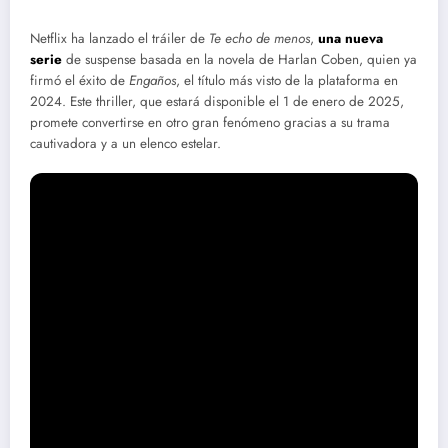
Netflix ha lanzado el tráiler de
Te echo de menos
,
una nueva
serie
de suspense basada en la novela de Harlan Coben, quien ya
firmó el éxito de
Engaños
, el título más visto de la plataforma en
2024. Este thriller, que estará disponible el 1 de enero de 2025,
promete convertirse en otro gran fenómeno gracias a su trama
cautivadora y a un elenco estelar.
Un reencuentro inesperado