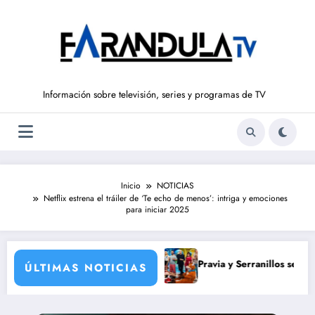
Saltar
al
contenido
Información sobre televisión, series y programas de TV
Inicio
NOTICIAS
Netflix estrena el tráiler de ‘Te echo de menos’: intriga y emociones
para iniciar 2025
 histórico y para todos
Pravia y Serranillos se juegan todo e
ÚLTIMAS NOTICIAS