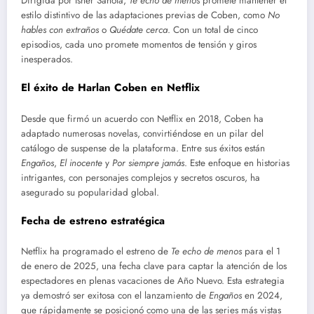
Dirigida por Isher Sahota,
Te echo de menos
promete mantener el
estilo distintivo de las adaptaciones previas de Coben, como
No
hables con extraños
o
Quédate cerca
. Con un total de cinco
episodios, cada uno promete momentos de tensión y giros
inesperados.
El éxito de Harlan Coben en Netflix
Desde que firmó un acuerdo con Netflix en 2018, Coben ha
adaptado numerosas novelas, convirtiéndose en un pilar del
catálogo de suspense de la plataforma. Entre sus éxitos están
Engaños
,
El inocente
y
Por siempre jamás
. Este enfoque en historias
intrigantes, con personajes complejos y secretos oscuros, ha
asegurado su popularidad global.
Fecha de estreno estratégica
Netflix ha programado el estreno de
Te echo de menos
para el 1
de enero de 2025, una fecha clave para captar la atención de los
espectadores en plenas vacaciones de Año Nuevo. Esta estrategia
ya demostró ser exitosa con el lanzamiento de
Engaños
en 2024,
que rápidamente se posicionó como una de las series más vistas