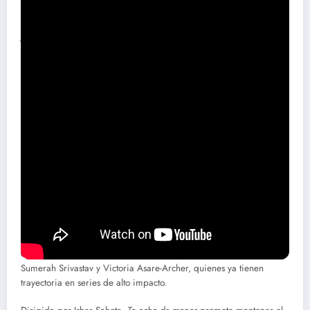
La serie sigue a Kat Donovan, una detective especializada en
desapariciones, que no ha superado la ausencia de su prometido,
Josh, desaparecido hace 11 años. Todo cambia cuando, explorando
una aplicación de citas, encuentra su perfil. Este hallazgo
inesperado la llevará a reabrir viejas heridas y a enfrentarse a un
misterio que enlaza el pasado con el asesinato sin resolver de su
padre.
El reparto incluye a Rosalind Eleazar como Kat Donovan y a
Richard Armitage, quien interpretará a Ellis Stagger, uno de los
personajes clave. También participan Ashley Walters, conocido por
Top Boy
, y el reconocido actor británico James Nesbitt, entre otros.
Producción y equipo creativo
La serie es una colaboración entre Quay Street Productions y Final
Twist Productions, la productora del propio Harlan Coben. El guion
combina el talento del autor con la experiencia de guionistas como
Sumerah Srivastav y Victoria Asare-Archer, quienes ya tienen
trayectoria en series de alto impacto.